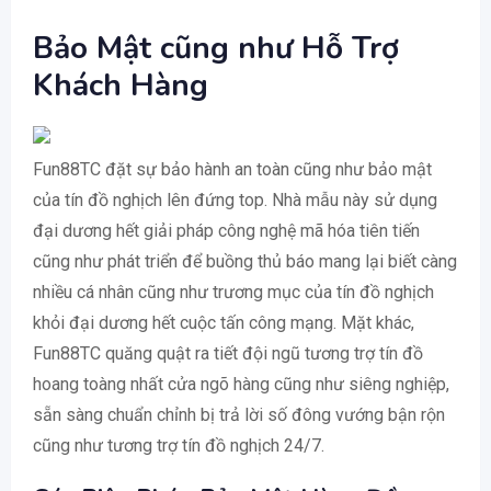
Bảo Mật cũng như Hỗ Trợ
Khách Hàng
Fun88TC đặt sự bảo hành an toàn cũng như bảo mật
của tín đồ nghịch lên đứng top. Nhà mẫu này sử dụng
đại dương hết giải pháp công nghệ mã hóa tiên tiến
cũng như phát triển để buồng thủ báo mang lại biết càng
nhiều cá nhân cũng như trương mục của tín đồ nghịch
khỏi đại dương hết cuộc tấn công mạng. Mặt khác,
Fun88TC quăng quật ra tiết đội ngũ tương trợ tín đồ
hoang toàng nhất cửa ngõ hàng cũng như siêng nghiệp,
sẵn sàng chuẩn chỉnh bị trả lời số đông vướng bận rộn
cũng như tương trợ tín đồ nghịch 24/7.