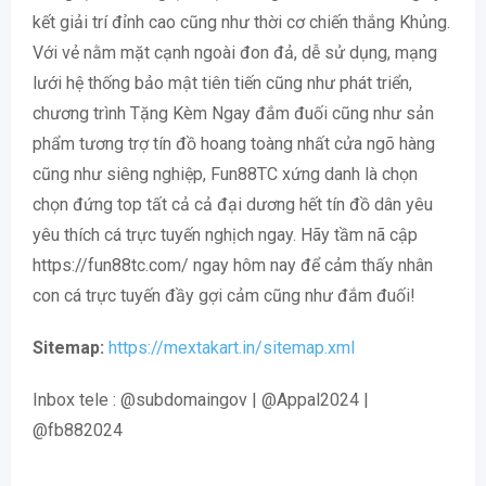
kết giải trí đỉnh cao cũng như thời cơ chiến thắng Khủng.
Với vẻ nằm mặt cạnh ngoài đon đả, dễ sử dụng, mạng
lưới hệ thống bảo mật tiên tiến cũng như phát triển,
chương trình Tặng Kèm Ngay đắm đuối cũng như sản
phẩm tương trợ tín đồ hoang toàng nhất cửa ngõ hàng
cũng như siêng nghiệp, Fun88TC xứng danh là chọn
chọn đứng top tất cả cả đại dương hết tín đồ dân yêu
yêu thích cá trực tuyến nghịch ngay. Hãy tầm nã cập
https://fun88tc.com/ ngay hôm nay để cảm thấy nhân
con cá trực tuyến đầy gợi cảm cũng như đắm đuối!
Sitemap:
https://mextakart.in/sitemap.xml
Inbox tele : @subdomaingov | @Appal2024 |
@fb882024