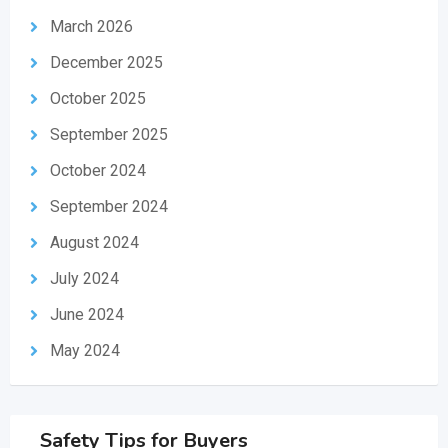
March 2026
December 2025
October 2025
September 2025
October 2024
September 2024
August 2024
July 2024
June 2024
May 2024
Safety Tips for Buyers