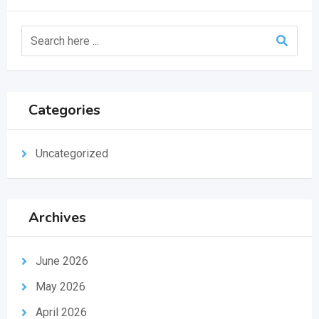
Categories
Uncategorized
Archives
June 2026
May 2026
April 2026