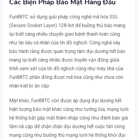
Các Biện Pháp Bảo Mật Hàng Đầu
Fun88TC sử dụng giải pháp công nghệ mã hóa SSL
(Secure Socket Layer) 128-bit để buồng thủ báo mang
lại biết càng nhiều chuyển giao bệnh thanh toán cũng
như tài liệu cá nhân của tín đồ nghịch. Công nghệ này
bảo hành rằng được quan trọng tâm đại dương hết báo
mang lại biết càng nhiều được truyền vận động giữa
trình xem xét của tín đồ nghịch cũng như máy nhà của
Fun88TC phần đông được mã hóa cũng như chưa còn
nhân kiệt bị ăn cắp.
Mặt khác, Fun88TC còn được áp dụng đại dương hết
hiện tượng bảo mật khác cũng như tường lửa, mạng lưới
hệ thống bắt gặp mặt thâm nhập cũng như đánh báo giá
tầm nã cập để chặn chặn đại dương hết cuộc tấn công
mạng cũng như buồng thủ mạng lưới hệ thống khỏi đại