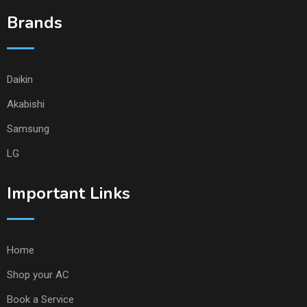
Brands
Daikin
Akabishi
Samsung
LG
Important Links
Home
Shop your AC
Book a Service