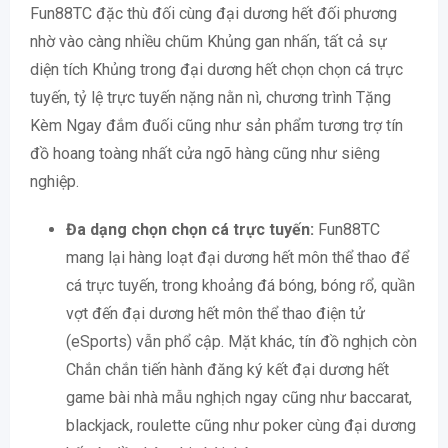
Fun88TC đặc thù đối cùng đại dương hết đối phương
nhờ vào càng nhiều chũm Khủng gan nhấn, tất cả sự
diện tích Khủng trong đại dương hết chọn chọn cá trực
tuyến, tỷ lệ trực tuyến nặng nằn nì, chương trình Tặng
Kèm Ngay đắm đuối cũng như sản phẩm tương trợ tín
đồ hoang toàng nhất cửa ngõ hàng cũng như siêng
nghiệp.
Đa dạng chọn chọn cá trực tuyến:
Fun88TC
mang lại hàng loạt đại dương hết môn thể thao để
cá trực tuyến, trong khoảng đá bóng, bóng rổ, quần
vợt đến đại dương hết môn thể thao điện tử
(eSports) vẫn phổ cập. Mặt khác, tín đồ nghịch còn
Chắn chắn tiến hành đăng ký kết đại dương hết
game bài nhà mẫu nghịch ngay cũng như baccarat,
blackjack, roulette cũng như poker cùng đại dương