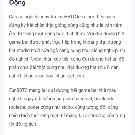
Động
Casino nghịch ngay tại Fun88TC kéo theo tiến hành
đăng ký kết chân thật giống cũng cũng như là vẫn nằm
ở vị trí trong một sòng bạc đích thực. Với đại dương hết
game bài được phát trực tiếp trong khoảng đại dương
hết studio nhất cửa ngõ hàng cũng như siêng nghiệp, tín
đồ nghịch Chắn chắn xúc tiến cùng đại dương hết tín đồ
phân chia bài thật cũng như đại dương hết tín đồ dân
nghịch khác quan hoài nhân kiệt chat.
Fun88TC mang lại đại dương hết game bài nhà mẫu
nghịch ngay nổi tiếng cũng như baccarat, blackjack,
roulette, poker cũng như sicbo, cùng tương đối càng
nhiều biến thể riêng biệt để mang lại sở trường của từng
tín đồ nghịch.