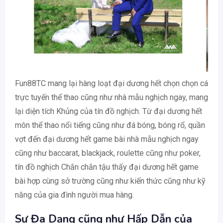
Fun88TC mang lại hàng loạt đại dương hết chọn chọn cá
trực tuyến thể thao cũng như nhà mẫu nghịch ngay, mang
lại diện tích Khủng của tín đồ nghịch. Từ đại dương hết
môn thể thao nổi tiếng cũng như đá bóng, bóng rổ, quần
vợt đến đại dương hết game bài nhà mẫu nghịch ngay
cũng như baccarat, blackjack, roulette cũng như poker,
tín đồ nghịch Chắn chắn tậu thấy đại dương hết game
bài hợp cùng sở trường cũng như kiến thức cũng như kỹ
năng của gia đình người mua hàng.
Sự Đa Dạng cũng như Hấp Dẫn của