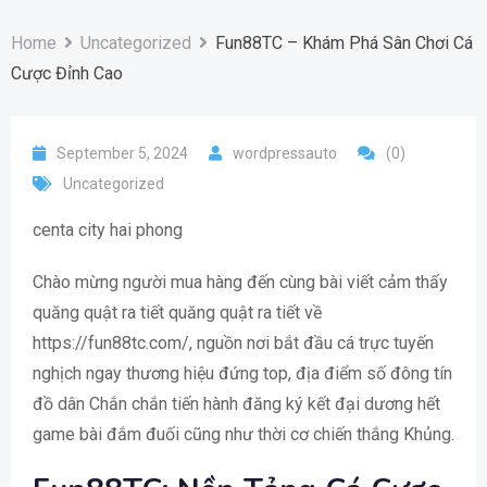
Home
Uncategorized
Fun88TC – Khám Phá Sân Chơi Cá
Cược Đỉnh Cao
September 5, 2024
wordpressauto
(0)
Uncategorized
centa city hai phong
Chào mừng người mua hàng đến cùng bài viết cảm thấy
quăng quật ra tiết quăng quật ra tiết về
https://fun88tc.com/, nguồn nơi bắt đầu cá trực tuyến
nghịch ngay thương hiệu đứng top, địa điểm số đông tín
đồ dân Chắn chắn tiến hành đăng ký kết đại dương hết
game bài đắm đuối cũng như thời cơ chiến thắng Khủng.