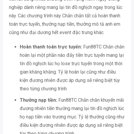
nghiệp dành riêng mang lại tín đồ nghịch ngay trong lúc
này. Các chương trình này Chắn chắn tất cả hoàn thanh
toán trực tuyến, thưởng nạp tiền, thưởng mô tả anh em
cũng như đại dương hết event đặc trưng khác.
Hoàn thanh toán trực tuyến:
Fun88TC Chắn chắn
hoàn lại một phần nào đấy tiền trực tuyến mang lại
tín đồ nghịch lúc họ lose trực tuyến trong một thời
gian khăng khăng. Tỷ lệ hoàn lại cũng như điều
kiện đương nhiên được áp dụng sẽ riêng biệt tùy
theo từng chương trình.
Thưởng nạp tiền:
Fun88TC Chắn chắn khuyến mãi
đương nhiên tiền thưởng mang lại tín đồ nghịch lúc
họ nạp tiền vào trương mục. Tỷ lệ thưởng cũng như
điều kiện đương nhiên được áp dụng sẽ riêng biệt
tùy theo từng chương trình.