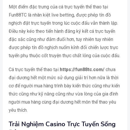
Một điểm đặc trưng của cá trực tuyến thể thao tại
Fun88TC là nhân kiệt live betting, được phép tín đồ
nghịch đặt trực tuyến trong lúc cuộc đấu vẫn thành lập.
Điều này kéo theo tiến hành đăng ký kết cá trực tuyến
đặc sắc cũng như đắm đuối hơn, tuy nhiên tuy nhiên
được phép tín đồ nghịch nuốm kỉnh đổi chiến lược trực
tuyến phụ thuộc cốt truyện thực chất lỏng của cuộc đấu.
Cá trực tuyến thể thao tại
https://fun88tc.com/
chưa
đại dương hết một mức sử dụng giải trí hơn nữa là thời
cơ để người mua hàng trình bày kiến thức cũng như kiến
thức cũng như kỹ năng cũng như vừa lòng của gia đình
người mua hàng cùng đại dương hết môn thể thao yêu
yêu thích.
Trải Nghiệm Casino Trực Tuyến Sống