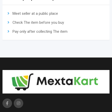
Meet seller at a public place
Check The item before you buy
Pay only after collecting The item