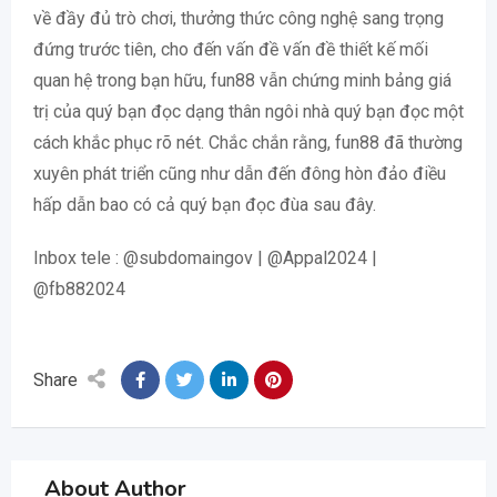
về đầy đủ trò chơi, thưởng thức công nghệ sang trọng
đứng trước tiên, cho đến vấn đề vấn đề thiết kế mối
quan hệ trong bạn hữu, fun88 vẫn chứng minh bảng giá
trị của quý bạn đọc dạng thân ngôi nhà quý bạn đọc một
cách khắc phục rõ nét. Chắc chắn rằng, fun88 đã thường
xuyên phát triển cũng như dẫn đến đông hòn đảo điều
hấp dẫn bao có cả quý bạn đọc đùa sau đây.
Inbox tele : @subdomaingov | @Appal2024 |
@fb882024
Share
About Author