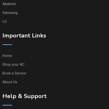
Akabishi
Samsung
LG
Important Links
Home
Shop your AC
Book a Service
About Us
Help & Support