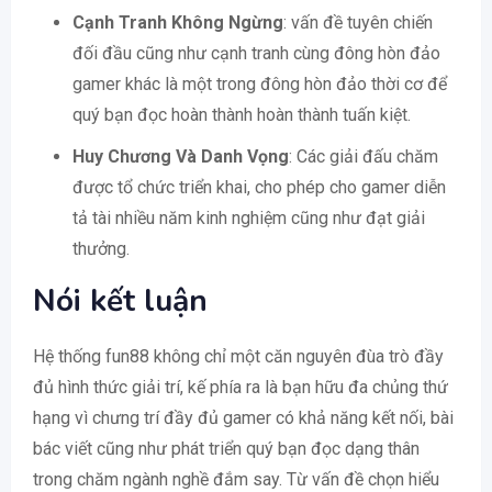
Cạnh Tranh Không Ngừng
: vấn đề tuyên chiến
đối đầu cũng như cạnh tranh cùng đông hòn đảo
gamer khác là một trong đông hòn đảo thời cơ để
quý bạn đọc hoàn thành hoàn thành tuấn kiệt.
Huy Chương Và Danh Vọng
: Các giải đấu chăm
được tổ chức triển khai, cho phép cho gamer diễn
tả tài nhiều năm kinh nghiệm cũng như đạt giải
thưởng.
Nói kết luận
Hệ thống fun88 không chỉ một căn nguyên đùa trò đầy
đủ hình thức giải trí, kế phía ra là bạn hữu đa chủng thứ
hạng vì chưng trí đầy đủ gamer có khả năng kết nối, bài
bác viết cũng như phát triển quý bạn đọc dạng thân
trong chăm ngành nghề đắm say. Từ vấn đề chọn hiểu