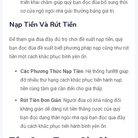
triển khai chăm giúp quý bạn đọc đùa bổ sung thời
cơ cửa ngõ ngôi nhà giải thưởng bảng giá trị.
Nạp Tiền Và Rút Tiền
Để tham gia đùa đầy đủ trò chơi đề xuất nạp tiền, quý
bạn đọc đùa đề xuất biết phương pháp nạp cũng như rút
tiền một cách khắc phục bình yên ổn.
Các Phương Thức Nạp Tiền
: Hệ thống fun88 giúp
đỡ nhiều thứ hạng cách khắc phục tiến hành nạp
tiền cùng tầm giá cần đến cho giá thấp.
Rút Tiền Đơn Giản
: Người đùa có khả năng đối
kháng giản dễ dàng rút tiền thắng cược của quý
bạn đọc dạng thân ngôi nhà quý bạn đọc qua đầy
đủ cách khắc phục tiến hành bình yên ổn.