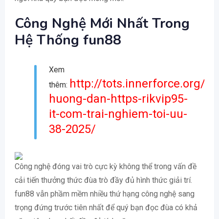
Công Nghệ Mới Nhất Trong
Hệ Thống fun88
Xem
http://tots.innerforce.org/tr
thêm:
huong-dan-https-rikvip95-
it-com-trai-nghiem-toi-uu-
38-2025/
Công nghệ đóng vai trò cực kỳ không thể trong vấn đề
cải tiến thưởng thức đùa trò đầy đủ hình thức giải trí.
fun88 vẫn phầm mềm nhiều thứ hạng công nghệ sang
trọng đứng trước tiên nhất để quý bạn đọc đùa có khả