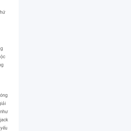
thứ
ng
uộc
ng
bóng
iải
 như
jack
 yếu