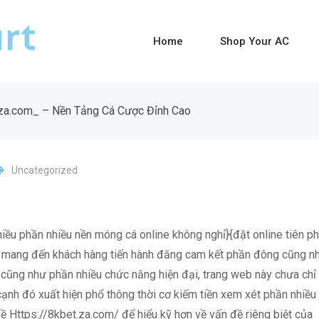
Home
Shop Your AC
za.com_ – Nền Tảng Cá Cược Đỉnh Cao
Uncategorized
hiều phần nhiều nền móng cá online không nghỉ}{đặt online tiên p
c mang đến khách hàng tiến hành đăng cam kết phần đông cũng n
m cũng như phần nhiều chức năng hiện đại, trang web này chưa chỉ
ạnh đó xuất hiện phổ thông thời cơ kiếm tiền xem xét phần nhiều 
về Https://8kbet.za.com/ để hiểu kỹ hơn về vấn đề riêng biệt của