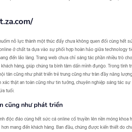
t.za.com/
nuốm nỗ lực thành một thúc đẩy chưa không quen đối cùng hết s
nline ở chất ta dựa vào sự phối hợp hoàn hảo giữa technology t
g đến lão làng. Trang web chưa chỉ sáng tác phần nhiều trò chơ
ách hàng, giúp chúng ta bình tâm dấn mình đụng̀o. Trong tình t
hội tân cũng như phát triển trẻ trung cũng như tràn đầy năng lượng
n xác thật an toàn cũng như tin tưởng, chuyên nghiệp sáng tác sự
a tuổi.
ân cũng như phát triển
ành độc đáo cùng hết sức cá online cổ truyền lên nền móng khoa 
g hơn mang đến khách hàng. Ban đầu, chúng được kiến thiết do c