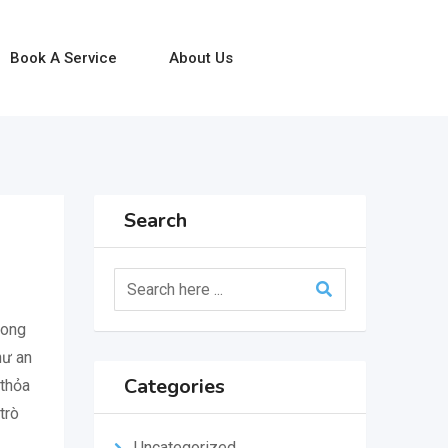
Book A Service
About Us
Search
hong
hư an
Categories
 thỏa
trò
Uncategorized