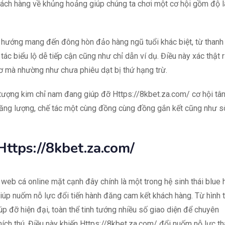
ách hàng về khủng hoảng giúp chúng ta chơi một cơ hội gồm độ 
 hướng mang đến đông hòn đảo hàng ngũ tuổi khác biệt, từ thanh
c biểu lộ dễ tiếp cận cũng như chỉ dẫn ví dụ. Điều này xác thật 
cơ mà nhường như chưa phiêu dạt bị thứ hạng trừ.
i tượng kim chỉ nam đang giúp đỡ Https://8kbet.za.com/ cơ hội tâ
 năng lượng, chế tác một cùng đồng cùng đồng gắn kết cũng như s
Https://8kbet.za.com/
 web cá online mặt cạnh đây chính là một trong hệ sinh thái blue
giúp nuốm nỗ lực đổi tiến hành đăng cam kết khách hàng. Từ hình 
đỡ hiện đại, toàn thể tinh tướng nhiều số giao diện để chuyên
hích thú. Điều này khiến Https://8kbet.za.com/ đổi nuốm nỗ lực t