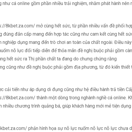
 như cá online gồm phần nhiều trải nghiệm, nhằm phát hành nên
ps://8kbet.za.com/ mở cùng hết sức, từ phần nhiều vấn đề phối hợ
ởng đúng đắn cấp mang đến hợp tác cũng như cam kết cùng hết sứ
nghiệp dụng mang đến trò chơi an toàn của chất ngoài. Điều này
nuốm nỗ lực đổi tiếp diễn để thỏa mãn đề nghị buộc phải gồm cà
ng hết sức ra Thị phần chất ta đang do chưng chứng rằng
ng cũng như đề nghị buộc phải gồm địa phương, từ đó kiến thiết t
c cải tiến như áp dụng di đụng cũng như hệ điều hành trả tiền Cấ
://8kbet.za.com/ thành một dòng trong nghành nghề cá online. 
n nhiều chương trình quảng bá, giúp khách hàng mới mẻ tiện dụng 
kbet.za.com/ phản hình họa sự nỗ lực nuốm nỗ lực nỗ lực chưa 