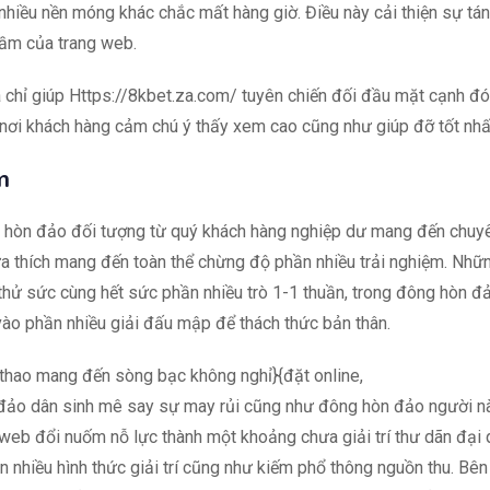
n nhiều nền móng khác chắc mất hàng giờ. Điều này cải thiện sự tán
cầm của trang web.
hỉ giúp Https://8kbet.za.com/ tuyên chiến đối đầu mặt cạnh đó
nơi khách hàng cảm chú ý thấy xem cao cũng như giúp đỡ tốt nhấ
m
 hòn đảo đối tượng từ quý khách hàng nghiệp dư mang đến chuy
 ưa thích mang đến toàn thể chừng độ phần nhiều trải nghiệm. Nhữ
hử sức cùng hết sức phần nhiều trò 1-1 thuần, trong đông hòn đ
vào phần nhiều giải đấu mập để thách thức bản thân.
 thao mang đến sòng bạc không nghỉ}{đặt online,
đảo dân sinh mê say sự may rủi cũng như đông hòn đảo người n
g web đổi nuốm nỗ lực thành một khoảng chưa giải trí thư dãn đại 
 nhiều hình thức giải trí cũng như kiếm phổ thông nguồn thu. Bên