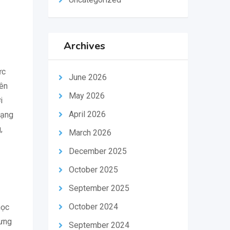
Archives
ức
June 2026
iên
May 2026
i
April 2026
rạng
,
March 2026
December 2025
October 2025
September 2025
October 2024
học
hưng
September 2024