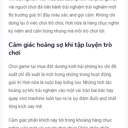
vài người chơi đã tiến hành trải nghiệm trải nghiệm một
thị trường giải trí đầy màu sắc and gợi cảm. Không chỉ
dừng lại ở việc chơi trò chơi, Hơn nữa là hàng chục nghìn
kỷ niệm and cảm hứng nhưng mà mỗi trò chơi tới.
Cảm giác hoảng sợ khi tập luyện trò
chơi
Chơi game tại mua đất dương kinh hải phòng ko chỉ đề
xuất chỉ đề xuất là một trong những trong hoạt động
giải trí Hơn nữa là cuộc bay bổng lưu. Những tích tắc
hoảng sợ khi trải nghiệm vào một vài trận bài bác hay
quay slot machine luôn tạo ra ra sự đắm đuối and chất
lỏng kích say mê.
Cảm giác phấn khích này tới trong khoảng hàng chục