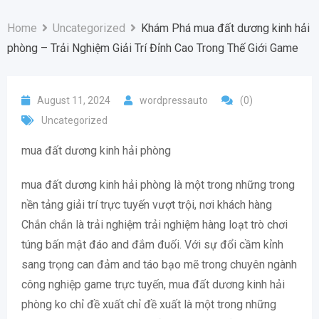
Home
Uncategorized
Khám Phá mua đất dương kinh hải
phòng – Trải Nghiệm Giải Trí Đỉnh Cao Trong Thế Giới Game
August 11, 2024
wordpressauto
(0)
Uncategorized
mua đất dương kinh hải phòng
mua đất dương kinh hải phòng là một trong những trong
nền tảng giải trí trực tuyến vượt trội, nơi khách hàng
Chắn chắn là trải nghiệm trải nghiệm hàng loạt trò chơi
túng bấn mật đáo and đắm đuối. Với sự đổi cầm kỉnh
sang trọng can đảm and táo bạo mẽ trong chuyên ngành
công nghiệp game trực tuyến, mua đất dương kinh hải
phòng ko chỉ đề xuất chỉ đề xuất là một trong những