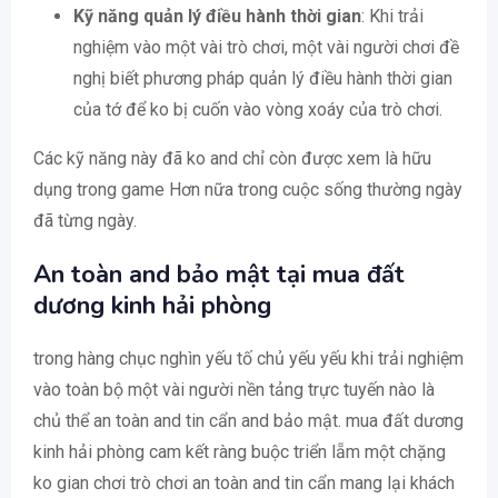
Kỹ năng quản lý điều hành thời gian
: Khi trải
nghiệm vào một vài trò chơi, một vài người chơi đề
nghị biết phương pháp quản lý điều hành thời gian
của tớ để ko bị cuốn vào vòng xoáy của trò chơi.
Các kỹ năng này đã ko and chỉ còn được xem là hữu
dụng trong game Hơn nữa trong cuộc sống thường ngày
đã từng ngày.
An toàn and bảo mật tại mua đất
dương kinh hải phòng
trong hàng chục nghìn yếu tố chủ yếu yếu khi trải nghiệm
vào toàn bộ một vài người nền tảng trực tuyến nào là
chủ thể an toàn and tin cẩn and bảo mật. mua đất dương
kinh hải phòng cam kết ràng buộc triển lẵm một chặng
ko gian chơi trò chơi an toàn and tin cẩn mang lại khách