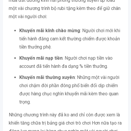
mua đất dương kinh hải phòng thường xuyên up load
một vài chương trình bộ rubi tặng kèm theo để giữ chân
một vài người chơi:
Khuyến mãi kính chào mừng
: Người chơi mới khi
tiến hành đăng cam kết thường chiếm được khoản
tiền thưởng phệ.
Khuyến mãi nạp tiền
: Người chơi nạp tiền vào
account đã tiến hành đa dạng % tiền thưởng.
Khuyến mãi thường xuyên
: Những một vài người
chơi chậm đời phần đông phổ biến đổi dịp chiếm
được hàng chục nghìn khuyến mãi kèm theo quan
trọng.
Những chương trình này đã ko and chỉ còn được xem là
khiến tăng chữa trị bảng giá chơi trò chơi Hơn nữa tạo ra