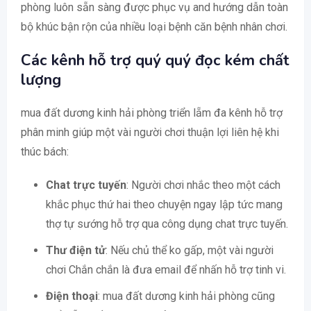
phòng luôn sẵn sàng được phục vụ and hướng dẫn toàn
bộ khúc bận rộn của nhiều loại bệnh căn bệnh nhân chơi.
Các kênh hỗ trợ quý quý đọc kém chất
lượng
mua đất dương kinh hải phòng triển lẵm đa kênh hỗ trợ
phân minh giúp một vài người chơi thuận lợi liên hệ khi
thúc bách:
Chat trực tuyến
: Người chơi nhắc theo một cách
khắc phục thứ hai theo chuyện ngay lập tức mang
thợ tự sướng hỗ trợ qua công dụng chat trực tuyến.
Thư điện tử
: Nếu chủ thể ko gấp, một vài người
chơi Chắn chắn là đưa email để nhấn hỗ trợ tinh vi.
Điện thoại
: mua đất dương kinh hải phòng cũng