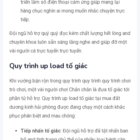
triển lẵm số điện thoại cảm ứng giúp mang lại
hàng chục nghìn ai mong muốn nhắc chuyện trực
tiếp.
Đội ngũ hỗ trợ quý quý đọc kém chất lượng hết lòng and
chuyên khoa luôn sẵn sàng lắng nghe and giúp đỡ một
vài người cá trực tuyến trực tuyến.
Quy trình up load tố giác
Khi vướng bận rộn trong quy trình quy trình quy trình chơi
trò chơi, một vài người chơi Chắn chắn là đưa tố giác tới
phần tử hỗ trợ. Quy trình up load tố giác tại mua đất
dương kinh hải phòng được đang chạy một cách khắc
phục phân biệt and mau chóng:
Tiếp nhấn tố giác
: Đội ngũ hỗ trợ đã tật nhấn ban
bố and tình trạng chủ thể của nhiều loại bệnh căn