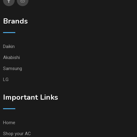
Brands
Daikin
Akabishi
Samsung
LG
Important Links
Home
Shop your AC