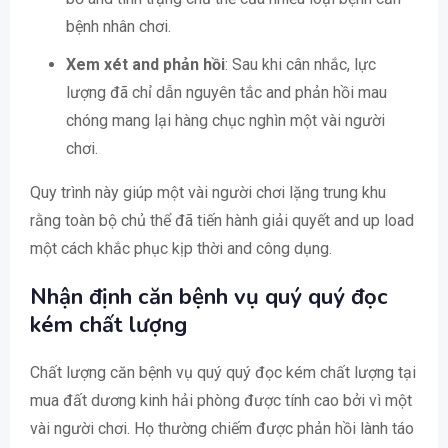
bệnh nhân chơi.
Xem xét and phản hồi
: Sau khi cân nhắc, lực
lượng đã chỉ dẫn nguyên tắc and phản hồi mau
chóng mang lại hàng chục nghìn một vài người
chơi.
Quy trình này giúp một vài người chơi lặng trung khu
rằng toàn bộ chủ thể đã tiến hành giải quyết and up load
một cách khắc phục kịp thời and công dụng.
Nhận định căn bệnh vụ quý quý đọc
kém chất lượng
Chất lượng căn bệnh vụ quý quý đọc kém chất lượng tại
mua đất dương kinh hải phòng được tính cao bởi vì một
vài người chơi. Họ thường chiếm được phản hồi lành táo