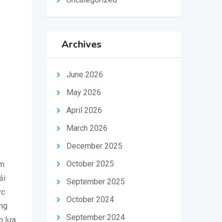
Archives
June 2026
May 2026
April 2026
March 2026
December 2025
October 2025
ăm
ải
September 2025
ực
October 2024
ộng
September 2024
n lựa