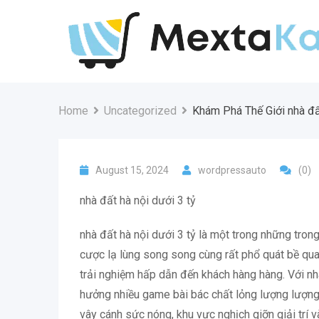
Home
Uncategorized
Khám Phá Thế Giới nhà đất
August 15, 2024
wordpressauto
(0)
nhà đất hà nội dưới 3 tỷ
nhà đất hà nội dưới 3 tỷ là một trong những trong 
cược lạ lùng song song cùng rất phổ quát bề qua
trải nghiệm hấp dẫn đến khách hàng hàng. Với nhà
hưởng nhiều game bài bác chất lỏng lượng lượng 
vây cánh sức nóng, khu vực nghịch giỡn giải trí 