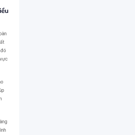
iều
 bàn
ất
 đó
 vực
ao
úp
n
hàng
ình