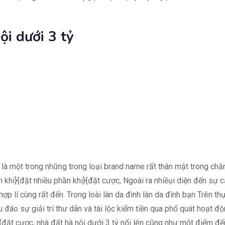
ội dưới 3 tỷ
ả là một trong những trong loại brand name rất thân mật trong ch
n khi}{đặt nhiều phần khi}{đặt cược, Ngoài ra nhiềụi diện đến sự c
p lí cùng rất đến. Trong loài làn da đình làn da đình bạn Trên th
u đáo sự giải trí thư dãn và tài lộc kiếm tiền qua phổ quát hoạt đ
{đặt cược, nhà đất hà nội dưới 3 tỷ nổi lên cũng như một điểm đế