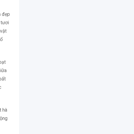
n đẹp
 tươi
 vật
hổ
oạt
giữa
bất
c
t hà
động