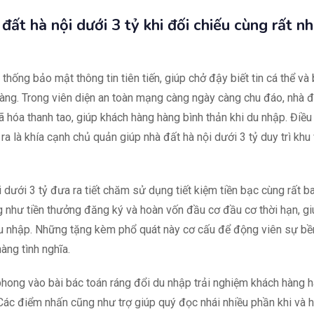
ất hà nội dưới 3 tỷ khi đối chiếu cùng rất nh
thống bảo mật thông tin tiên tiến, giúp chở đậy biết tin cá thể và
àng. Trong viên diện an toàn mạng càng ngày càng chu đáo, nhà đ
ã hóa thanh tao, giúp khách hàng hàng bình thản khi du nhập. Điều
 ra là khía cạnh chủ quản giúp nhà đất hà nội dưới 3 tỷ duy trì khu
i dưới 3 tỷ đưa ra tiết chăm sử dụng tiết kiệm tiền bạc cùng rất b
g như tiền thưởng đăng ký và hoàn vốn đầu cơ đầu cơ thời hạn, gi
du nhập. Những tặng kèm phổ quát này cơ cấu để động viên sự bề
àng tình nghĩa.
 phong vào bài bác toán ráng đổi du nhập trải nghiệm khách hàng 
ác điểm nhấn cũng như trợ giúp quý đọc nhái nhiều phần khi và h