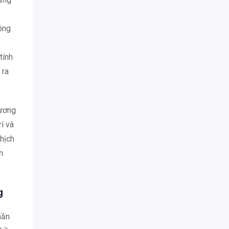
óng
tính
 ra
hương
í và
hịch
n
g
hần