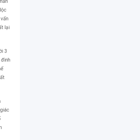
phần
lộc
 vấn
t lại
ới 3
 đình
hể
ất
à
 giác
ổ
m