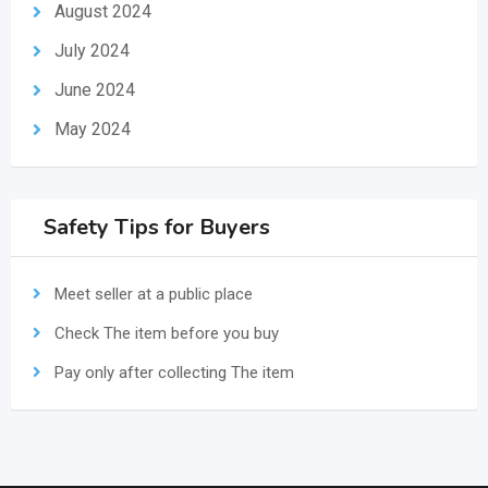
August 2024
July 2024
June 2024
May 2024
Safety Tips for Buyers
Meet seller at a public place
Check The item before you buy
Pay only after collecting The item