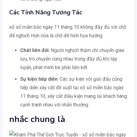
Các Tính Năng Tương Tác
xổ số miền bắc ngày 11 tháng 10 không đầy đủ với chỗ
để nghịch Hơn nữa là chỗ để hình họa hưởng.
Chát liên đới
: Người nghịch thậm chí chuyển giao
lưu, trò chuyện cùng nhau trong đầy đủ khi tập
luyện, phát minh bè phái liên kết.
Sự kiện tiếp diễn
: Các sự kiện với giải đấu cũng
tiếp diễn xây cất đề xuất tại xổ số miền bắc ngày
11 tháng 10, xây cất điều kiện mang lại khách hàng
cạnh tranh nhau với nhấn thưởng.
nhắc chung là