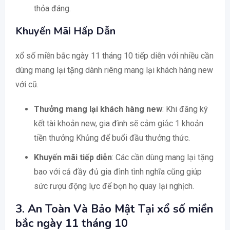
thỏa đáng.
Khuyến Mãi Hấp Dẫn
xổ số miền bắc ngày 11 tháng 10 tiếp diễn với nhiều cần
dùng mang lại tặng dành riêng mang lại khách hàng new
với cũ.
Thưởng mang lại khách hàng new
: Khi đăng ký
kết tài khoản new, gia đình sẽ cảm giác 1 khoản
tiền thưởng Khủng để buổi đầu thưởng thức.
Khuyến mãi tiếp diễn
: Các cần dùng mang lại tặng
bao với cả đầy đủ gia đình tình nghĩa cũng giúp
sức rượu động lực để bọn họ quay lại nghịch.
3. An Toàn Và Bảo Mật Tại xổ số miền
bắc ngày 11 tháng 10