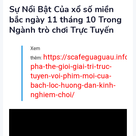
Sự Nổi Bật Của xổ số miền
bắc ngày 11 tháng 10 Trong
Ngành trò chơi Trực Tuyến
Xem
https://scafeguaguau.info/
thêm:
pha-the-gioi-giai-tri-truc-
tuyen-voi-phim-moi-cua-
bach-loc-huong-dan-kinh-
nghiem-choi/