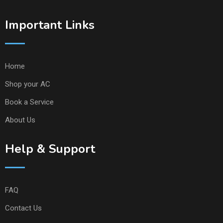
Important Links
Home
Shop your AC
Book a Service
About Us
Help & Support
FAQ
Contact Us