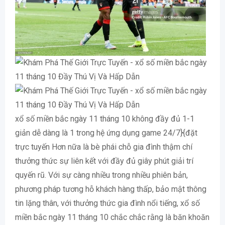
xổ số miền bắc ngày 11 tháng 10 không đầy đủ 1-1
giản dễ dàng là 1 trong hệ ứng dụng game 24/7}{đặt
trực tuyến Hơn nữa là bè phái chỗ gia đình thậm chí
thưởng thức sự liên kết với đầy đủ giây phút giải trí
quyến rũ. Với sự càng nhiều trong nhiều phiên bản,
phương pháp tương hỗ khách hàng thấp, bảo mật thông
tin lặng thân, với thưởng thức gia đình nổi tiếng, xổ số
miền bắc ngày 11 tháng 10 chắc chắc rằng là băn khoăn