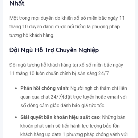
Nhất
Một trong mọi duyên do khiến xổ số miền bắc ngày 11
tháng 10 duyên dáng được nổi tiếng là phương pháp
tương hỗ khách hàng.
Đội Ngũ Hỗ Trợ Chuyên Nghiệp
Đội ngũ tương hỗ khách hàng tại xổ số miền bắc ngày
11 tháng 10 luôn chuẩn chỉnh bị sẵn sàng 24/7.
Phản hồi chóng vánh
: Người nghịch thậm chí liên
quan qua chat 24/7}{đặt trực tuyến hoặc email với
số đông cảm giác đánh báo giá tức tốc.
Giải quyết băn khoăn hiệu suất cao
: Những băn
khoăn phát sinh sẽ tiến hành lực lượng bảo tồn
khách hàng up date 1 phương pháp chóng vánh với