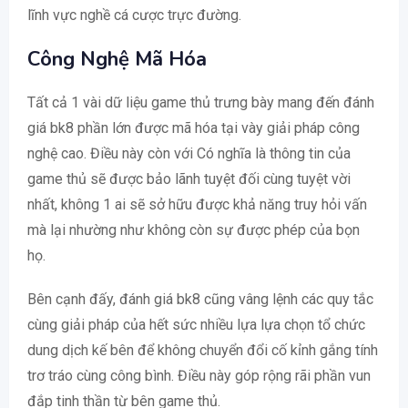
lĩnh vực nghề cá cược trực đường.
Công Nghệ Mã Hóa
Tất cả 1 vài dữ liệu game thủ trưng bày mang đến đánh
giá bk8 phần lớn được mã hóa tại vày giải pháp công
nghệ cao. Điều này còn với Có nghĩa là thông tin của
game thủ sẽ được bảo lãnh tuyệt đối cùng tuyệt vời
nhất, không 1 ai sẽ sở hữu được khả năng truy hỏi vấn
mà lại nhường như không còn sự được phép của bọn
họ.
Bên cạnh đấy, đánh giá bk8 cũng vâng lệnh các quy tắc
cùng giải pháp của hết sức nhiều lựa lựa chọn tổ chức
dung dịch kế bên để không chuyển đổi cố kỉnh gắng tính
trơ tráo cùng công bình. Điều này góp rộng rãi phần vun
đắp tinh thần từ bên game thủ.