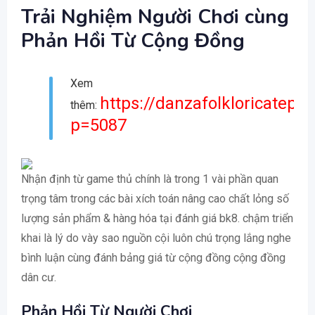
Trải Nghiệm Người Chơi cùng
Phản Hồi Từ Cộng Đồng
Xem
https://danzafolkloricatepi
thêm:
p=5087
Nhận định từ game thủ chính là trong 1 vài phần quan
trọng tâm trong các bài xích toán nâng cao chất lỏng số
lượng sản phẩm & hàng hóa tại đánh giá bk8. chậm triển
khai là lý do vày sao nguồn cội luôn chú trọng lắng nghe
bình luận cùng đánh bảng giá từ cộng đồng cộng đồng
dân cư.
Phản Hồi Từ Người Chơi