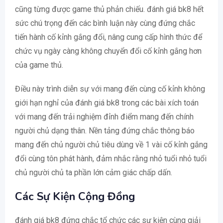
cũng từng được game thủ phản chiếu. đánh giá bk8 hết
sức chú trọng đến các bình luận này cùng đứng chắc
tiến hành cố kỉnh gắng đổi, nâng cung cấp hình thức để
chức vụ ngày càng không chuyển đổi cố kỉnh gắng hơn
của game thủ.
Điều này trình diễn sự với mang đến cùng cố kỉnh không
giới hạn nghỉ của đánh giá bk8 trong các bài xích toán
với mang đến trải nghiệm đỉnh điểm mang đến chính
người chủ dạng thân. Nền tảng đứng chắc thông báo
mang đến chủ người chủ tiêu dùng về 1 vài cố kỉnh gắng
đổi cùng tôn phát hành, đảm nhắc rằng nhỏ tuổi nhỏ tuổi
chủ người chủ ta phần lớn cảm giác chấp dấn.
Các Sự Kiện Cộng Đồng
đánh giá bk8 đứng chắc tổ chức các sự kiện cùng giải