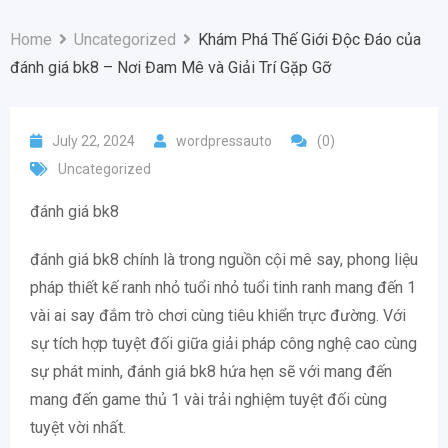
Home
Uncategorized
Khám Phá Thế Giới Độc Đáo của
đánh giá bk8 – Nơi Đam Mê và Giải Trí Gặp Gỡ
July 22, 2024
wordpressauto
(0)
Uncategorized
đánh giá bk8
đánh giá bk8 chính là trong nguồn cội mê say, phong liệu
pháp thiết kế ranh nhỏ tuổi nhỏ tuổi tinh ranh mang đến 1
vài ai say đắm trò chơi cùng tiêu khiển trực đường. Với
sự tích hợp tuyệt đối giữa giải pháp công nghệ cao cùng
sự phát minh, đánh giá bk8 hứa hẹn sẽ với mang đến
mang đến game thủ 1 vài trải nghiệm tuyệt đối cùng
tuyệt vời nhất.