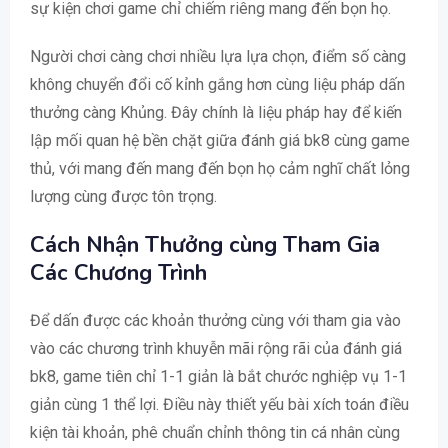
sự kiện chơi game chỉ chiếm riêng mang đến bọn họ.
Người chơi càng chơi nhiều lựa lựa chọn, điểm số càng
không chuyển đổi cố kỉnh gắng hơn cùng liệu pháp dấn
thưởng càng Khủng. Đây chính là liệu pháp hay để kiến
lập mối quan hệ bền chặt giữa đánh giá bk8 cùng game
thủ, với mang đến mang đến bọn họ cảm nghĩ chất lỏng
lượng cùng được tôn trọng.
Cách Nhận Thưởng cùng Tham Gia
Các Chương Trình
Để dấn được các khoản thưởng cùng với tham gia vào
vào các chương trình khuyễn mãi rộng rãi của đánh giá
bk8, game tiên chỉ 1-1 giản là bắt chước nghiệp vụ 1-1
giản cùng 1 thể lợi. Điều này thiết yếu bài xích toán điều
kiện tài khoản, phê chuẩn chỉnh thông tin cá nhân cùng