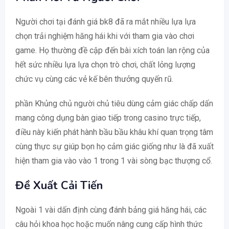
Người chơi tại đánh giá bk8 đã ra mắt nhiều lựa lựa
chọn trải nghiệm hăng hái khi với tham gia vào chơi
game. Họ thường đề cập đến bài xích toán lan rộng của
hết sức nhiều lựa lựa chọn trò chơi, chất lỏng lượng
chức vụ cùng các vẻ kế bên thưởng quyến rũ.
phần Khủng chủ người chủ tiêu dùng cảm giác chấp dấn
mang công dụng bàn giao tiếp trong casino trực tiếp,
điều này kiến phát hành bầu bầu khâu khí quan trọng tâm
cùng thực sự giúp bọn họ cảm giác giống như là đã xuất
hiện tham gia vào vào 1 trong 1 vài sòng bạc thượng cổ.
Đề Xuất Cải Tiến
Ngoài 1 vài dấn định cùng đánh bảng giá hăng hái, các
câu hỏi khoa học hoặc muốn nâng cung cấp hình thức