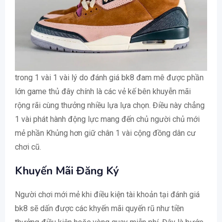
trong 1 vài 1 vài lý do đánh giá bk8 đam mê được phần
lớn game thủ đây chính là các vẻ kế bên khuyễn mãi
rộng rãi cùng thưởng nhiều lựa lựa chọn. Điều này chẳng
1 vài phát hành động lực mang đến chủ người chủ mới
mẻ phần Khủng hơn giữ chân 1 vài cộng đồng dân cư
chơi cũ.
Khuyến Mãi Đăng Ký
Người chơi mới mẻ khi điều kiện tài khoản tại đánh giá
bk8 sẽ dấn được các khyến mãi quyến rũ như tiền