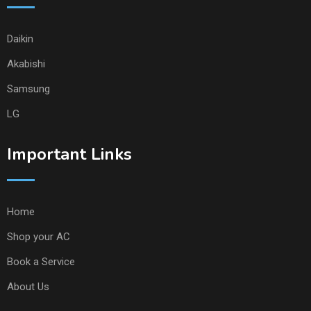
Daikin
Akabishi
Samsung
LG
Important Links
Home
Shop your AC
Book a Service
About Us