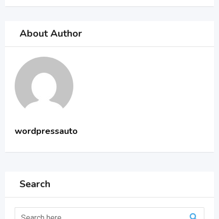
About Author
wordpressauto
Search