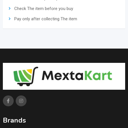
Check The item before you buy
Pay only after collecting The item
Brands