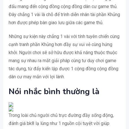
đấu mang đến cộng đồng cộng đồng dân cư game thủ.
Đây chẳng 1 vài là chỗ để trình diễn nhân tài phần Khủng
hơn được phép bàn giao lưu giữa các game thủ.
Những sự kiện này chẳng 1 vài với tính tuyên chiến cùng
cạnh tranh phần Khủng hơn đầy sự vui vẻ cùng hứng
khởi. Người chơi sẽ sở hữu được khả năng thuộc thuộc
mang sự nhau ra mắt giải pháp cùng tư duy chơi game
tác dụng, từ đấy kiến lập được 1 cộng đồng cộng đồng
dân cư may mắn với lợi lành.
Nói nhắc bình thường là
Trong loài chủ người chủ trực đường đầy sống động,
đánh giá bk8 lạ lùng như 1 nguồn cội tuyệt vời giúp