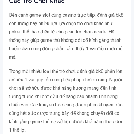
Các Trò Chơi Khác
Bên cạnh game slot cùng casino trực tiếp, đánh giá bk8
còn trưng bày nhiều lựa lựa chọn trò chơi khác như
poker, thể thao điện tử cùng các trò chơi arcade. Hệ
thống này giúp game thủ không đổi cố kỉnh gắng thành
buốn chán cùng đứng chắc cảm thấy 1 vài điều mới mẻ
mẻ.
Trong mỗi nhiều loại thể trò chơi, đánh giá bk8 phần lớn
sở hữu 1 vài quy tắc cùng liệu pháp chơi rõ ràng. Người
chơi sẽ sở hữu được khả năng hướng mang đến tinh
tướng trước khi bắt đầu để nâng cao nhanh tính năng
chiến win. Các khuyên bảo cùng đoạn phim khuyên bảo
cũng hết sức được trưng bày để không chuyển đổi cố
kỉnh gắng game thủ sẽ sở hữu được khả năng theo dõi
1 thể lợi.