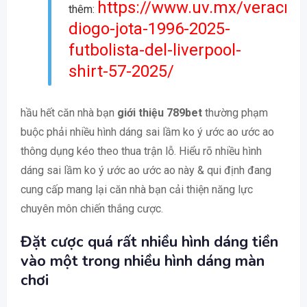
https://www.uv.mx/veracruz
thêm:
diogo-jota-1996-2025-
futbolista-del-liverpool-
shirt-57-2025/
hầu hết căn nhà bạn
giới thiệu 789bet
thường phạm
buộc phải nhiều hình dáng sai lầm ko ý ước ao ước ao
thông dụng kéo theo thua trận lỗ. Hiểu rõ nhiều hình
dáng sai lầm ko ý ước ao ước ao này & qui định đang
cung cấp mang lại căn nhà bạn cải thiện năng lực
chuyên môn chiến thắng cược.
Đặt cược quá rất nhiều hình dáng tiền
vào một trong nhiều hình dáng màn
chơi