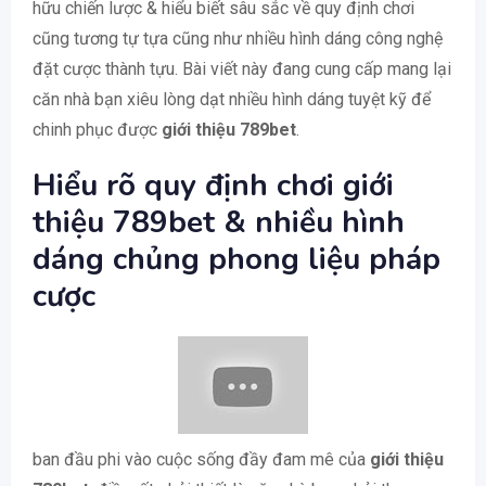
hữu chiến lược & hiểu biết sâu sắc về quy định chơi
cũng tương tự tựa cũng như nhiều hình dáng công nghệ
đặt cược thành tựu. Bài viết này đang cung cấp mang lại
căn nhà bạn xiêu lòng dạt nhiều hình dáng tuyệt kỹ để
chinh phục được
giới thiệu 789bet
.
Hiểu rõ quy định chơi giới
thiệu 789bet & nhiều hình
dáng chủng phong liệu pháp
cược
ban đầu phi vào cuộc sống đầy đam mê của
giới thiệu