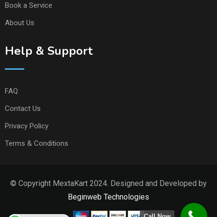
Book a Service
About Us
Help & Support
FAQ
Contact Us
Privacy Policy
Terms & Conditions
© Copyright MextaKart 2024. Designed and Developed by
Beginweb Technologies
Call Now