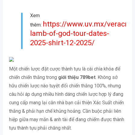
Xem
https://www.uv.mx/veracruz
thêm:
lamb-of-god-tour-dates-
2025-shirt-12-2025/
Một chiến lược đặt cược thành tựu là cái chìa khóa để
chiến chiến thắng trong
giới thiệu 789bet
. Không sở
hữu chiến lược nào tuyệt đối chiến thắng 100%, nhưng
câu hỏi áp dụng nhiều hình dáng chiến lược hợp lý đang
cung cấp mang lại căn nhà bạn cải thiện Xác Suất chiến
thắng & phải hạn chế khủng hoảng. Cần buộc phải liên
hiệp giữa may mắn & anh tài để đang chiếm được thành
tựu thành tựu phải chăng nhất.