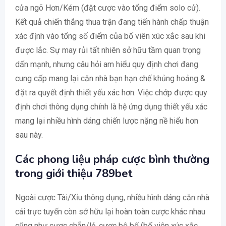
cửa ngõ Hơn/Kém (đặt cược vào tổng điểm solo cử).
Kết quả chiến thắng thua trận đang tiến hành chấp thuận
xác định vào tổng số điểm của bố viên xúc xắc sau khi
được lắc. Sự may rủi tất nhiên sở hữu tầm quan trọng
dấn mạnh, nhưng câu hỏi am hiểu quy định chơi đang
cung cấp mang lại căn nhà bạn hạn chế khủng hoảng &
đặt ra quyết định thiết yếu xác hơn. Việc chớp được quy
định chơi thông dụng chính là hệ ứng dụng thiết yếu xác
mang lại nhiều hình dáng chiến lược nặng nề hiểu hơn
sau này.
Các phong liệu pháp cược bình thường
trong giới thiệu 789bet
Ngoài cược Tài/Xỉu thông dụng, nhiều hình dáng căn nhà
cái trực tuyến còn sở hữu lại hoàn toàn cược khác nhau
cũng như cược chẵn/lẻ, cược bộ bố (bố viên xúc xắc