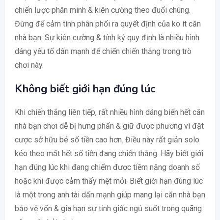
chiến lược phân minh & kiên cường theo đuổi chúng.
Đừng để cảm tình phân phối ra quyết định của ko ít căn
nhà bạn. Sự kiên cường & tính kỷ quy định là nhiều hình
dáng yếu tố dấn mạnh để chiến chiến thắng trong trò
chơi này.
Không biết giới hạn đúng lúc
Khi chiến thắng liên tiếp, rất nhiều hình dáng biển hết căn
nhà bạn chơi dễ bị hưng phấn & giữ được phương vì đặt
cược sở hữu bé số tiền cao hơn. Điều này rất giản solo
kéo theo mất hết số tiền đang chiến thắng. Hãy biết giới
hạn đúng lúc khi đang chiếm được tiềm năng doanh số
hoặc khi được cảm thấy mệt mỏi. Biết giới hạn đúng lúc
là một trong anh tài dấn mạnh giúp mang lại căn nhà bạn
bảo vệ vốn & gia hạn sự tỉnh giấc ngủ suốt trong quãng