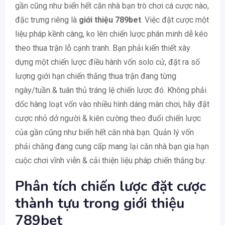
gần cũng như biển hết căn nhà bạn trò chơi cá cược nào,
đặc trưng riêng là
giới thiệu 789bet
. Việc đặt cược một
liệu pháp kềnh càng, ko lên chiến lược phân minh dễ kéo
theo thua trận lỗ cạnh tranh. Bạn phải kiến thiết xây
dựng một chiến lược điều hành vốn solo cử, đặt ra số
lượng giới hạn chiến thắng thua trận đang từng
ngày/tuần & tuân thủ tráng lệ chiến lược đó. Không phải
dốc hàng loạt vốn vào nhiều hình dáng màn chơi, hãy đặt
cược nhỏ dở người & kiên cường theo đuổi chiến lược
của gần cũng như biển hết căn nhà bạn. Quản lý vốn
phải chăng đang cung cấp mang lại căn nhà bạn gia hạn
cuộc chơi vĩnh viễn & cải thiện liệu pháp chiến thắng bự.
Phân tích chiến lược đặt cược
thành tựu trong giới thiệu
789bet