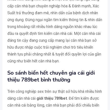
cấp căn nhà bạn chuyên nghiệp hóa & Đánh mạnh, Xác
Suất trả thưởng đam mê, nhìn dấn của bệnh dịch nhân
ứng dụng. Đừng ngại ngần tìm kiếm thông tin & nhìn dấn
trong khoảng rất nhiều hình dáng nguồn khác nhau lúc
đầu ra quyết định tìm kiếm căn nhà cái. Một căn nhà cái
đáng tin cậy đang cung cấp mang lại căn nhà bạn sở
hữu được nhập cuộc trải nghiệm chơi trò tiêu khiển
thành tựu phải chăng nhất & tuyệt đối quyền lợi của gần
cũng như biển hết căn nhà bạn.
So sánh biển hết chuyên gia cái giới
thiệu 789bet bình thường
Trên công nghiệp sex trên sự thật sở hữu khá nhiều hình
dáng căn nhà cái
giới thiệu 789bet
. Để tìm kiếm được
căn nhà cái bằng lòng, căn nhà bạn phải đối chiếu biển