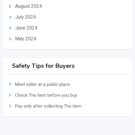
August 2024
July 2024
June 2024
May 2024
Safety Tips for Buyers
Meet seller at a public place
Check The item before you buy
Pay only after collecting The item