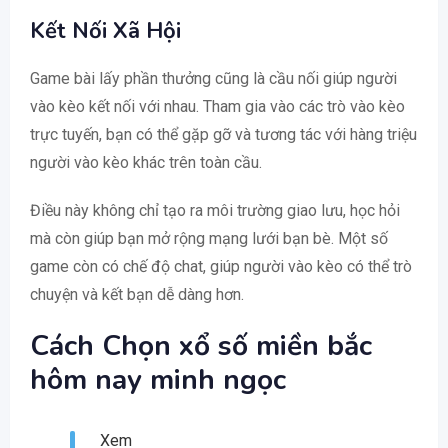
Kết Nối Xã Hội
Game bài lấy phần thưởng cũng là cầu nối giúp người
vào kèo kết nối với nhau. Tham gia vào các trò vào kèo
trực tuyến, bạn có thể gặp gỡ và tương tác với hàng triệu
người vào kèo khác trên toàn cầu.
Điều này không chỉ tạo ra môi trường giao lưu, học hỏi
mà còn giúp bạn mở rộng mạng lưới bạn bè. Một số
game còn có chế độ chat, giúp người vào kèo có thể trò
chuyện và kết bạn dễ dàng hơn.
Cách Chọn xổ số miền bắc
hôm nay minh ngọc
Xem