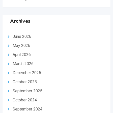
Archives
June 2026
May 2026
April 2026
March 2026
December 2025
October 2025
September 2025
October 2024
September 2024