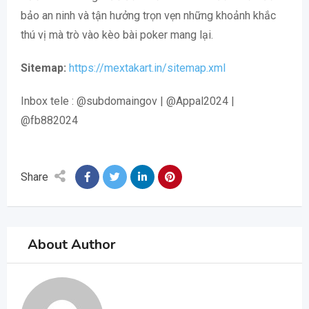
bảo an ninh và tận hưởng trọn vẹn những khoảnh khắc
thú vị mà trò vào kèo bài poker mang lại.
Sitemap:
https://mextakart.in/sitemap.xml
Inbox tele : @subdomaingov | @Appal2024 |
@fb882024
Share
About Author