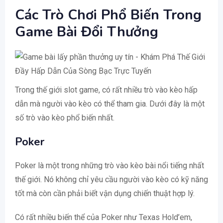
Các Trò Chơi Phổ Biến Trong
Game Bài Đổi Thưởng
Trong thế giới slot game, có rất nhiều trò vào kèo hấp
dẫn mà người vào kèo có thể tham gia. Dưới đây là một
số trò vào kèo phổ biến nhất.
Poker
Poker là một trong những trò vào kèo bài nổi tiếng nhất
thế giới. Nó không chỉ yêu cầu người vào kèo có kỹ năng
tốt mà còn cần phải biết vận dụng chiến thuật hợp lý.
Có rất nhiều biến thể của Poker như Texas Hold’em,