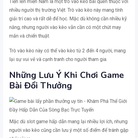
Tiến lên miền Nam là một trò vào kèo bài quen thuộc với
nhiều người thị trường Việt. Trò vào kèo này mang tính
giải trí cao và rất dễ để học. Mặc dù không cần nhiều kỹ
năng, nhưng người vào kèo vẫn cần có một chút may
mắn và chiến thuật.
Trò vào kèo này có thể vào kèo từ 2 đến 4 người, mang
lại sự vui vẻ và cạnh tranh cho người tham gia.
Những Lưu Ý Khi Chơi Game
Bài Đổi Thưởng
Mặc dù slot game hấp dẫn mang lại nhiều lợi ích, nhưng
người vào kèo cũng cần lưu ý một số điểm để tránh gặp